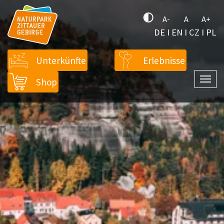
A-
A
A+
DE
I
EN
I
CZ
I
PL
Unterkünfte
Erlebnisse
Shop