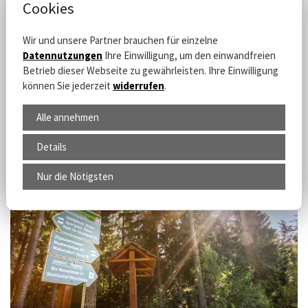
Termine:
Jeden 2. und 4. Samstag im Monat
Cookies
Start:
10:00 Uhr
Dauer:
ca. 2 Stunden
Wir und unsere Partner brauchen für einzelne
Datennutzungen
Ihre Einwilligung, um den einwandfreien
Tickets hier buchen
Betrieb dieser Webseite zu gewährleisten. Ihre Einwilligung
können Sie jederzeit
widerrufen
.
Alle annehmen
Details
Nur die Nötigsten