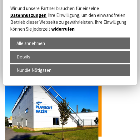
Tel. +420 487 827 835
Wir und unsere Partner brauchen für einzelne
ÖPNV Haltestelle: Děčín, Kaufland
Datennutzungen
Ihre Einwilligung, um den einwandfreien
Betrieb dieser Webseite zu gewährleisten. Ihre Einwilligung
Becken für Konditionsschwimmen, Planschbecken für die
können Sie jederzeit
widerrufen
.
Kleinsten, Kinderbecken, Whirlpool, Massagedüsen, Wilder
Fluss und Wasserrutsche. Sauna, Fitness.
Alle annehmen
Mehr erfahren
Details
Nur die Nötigsten