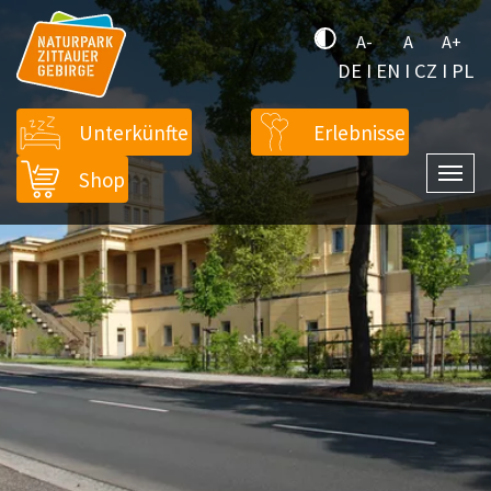
A-
A
A+
DE
I
EN
I
CZ
I
PL
Unterkünfte
Erlebnisse
Shop