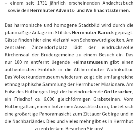
– einem seit 1731 jährlich erscheinenden Andachtsbuch
sowie den
Herrnhuter Advents- und Weihnachtssternen.
Das harmonische und homogene Stadtbild wird durch die
planmäßige Anlage im Stil des
Herrnhuter Barock
geprägt.
Gäste finden hier eine Vielzahl von Sehenswürdigkeiten. Am
zentralen Zinzendorfplatz lädt der eindrucksvolle
Kirchensaal der Brüdergemeine zu einem Besuch ein. Das
nur 100 m entfernt liegende
Heimatmuseum
gibt einen
authentischen Einblick in die Altherrnhuter Wohnkultur.
Das Völkerkundemuseum wiederum zeigt die umfangreiche
ethnographische Sammlung der Herrnhuter Missionare. Am
Fuße des Hutberges liegt der beeindruckende
Gottesacker
,
ein Friedhof ca. 6.000 gleichförmigen Grabsteinen. Vom
Hutbergaltan, einem hölzernen Aussichtssturm, bietet sich
eine großartige Panoramasicht zum Zittauer Gebirge und in
die Nachbarländer. Dies und vieles mehr gibt es in Herrnhut
zu entdecken. Besuchen Sie uns!