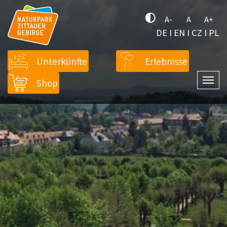
A-
A
A+
DE
I
EN
I
CZ
I
PL
Unterkünfte
Erlebnisse
Shop