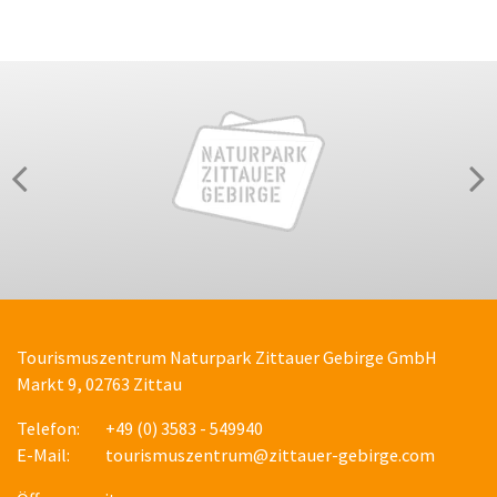
Tourismuszentrum Naturpark Zittauer Gebirge GmbH
Markt 9, 02763 Zittau
Telefon:
+49 (0) 3583 - 549940
E-Mail:
tourismuszentrum@zittauer-gebirge.com