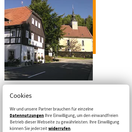
Cookies
Dorfkirche Lückendorf
Wir und unsere Partner brauchen für einzelne
Oberaue 37,
Datennutzungen
Ihre Einwilligung, um den einwandfreien
02797 Oybin/Lückendorf
Betrieb dieser Webseite zu gewährleisten. Ihre Einwilligung
Tel. +49 3583 690367
können Sie jederzeit
widerrufen
.