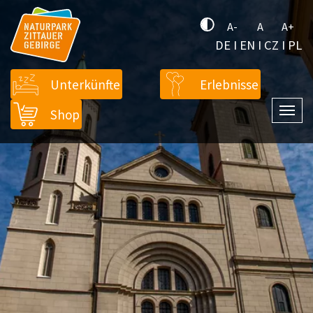
A-
A
A+
DE
I
EN
I
CZ
I
PL
Unterkünfte
Erlebnisse
Shop