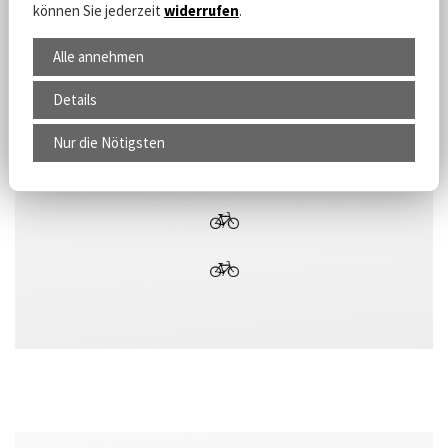
können Sie jederzeit
widerrufen
.
Alle annehmen
Zweiradhaus Röhricht
Details
Spreedorfer Straße 20/20a
Nur die Nötigsten
Tel. 03586 365831
www.zweirad-roehricht.de