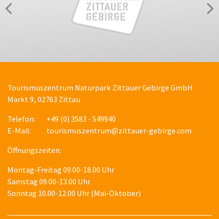
Tourismuszentrum Naturpark Zittauer Gebirge GmbH
Markt 9, 02763 Zittau
Telefon:
+49 (0) 3583 - 549940
E-Mail:
tourismuszentrum@zittauer-gebirge.com
Öffnungszeiten:
Montag-Freitag 09.00-18.00 Uhr
Samstag 09.00-13.00 Uhr
Sonntag 10.00-12.00 Uhr (Mai-Oktober)