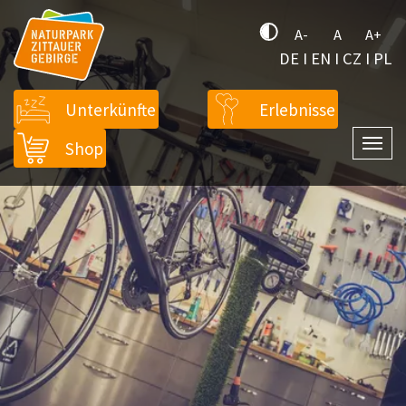
A-
A
A+
DE
I
EN
I
CZ
I
PL
Unterkünfte
Erlebnisse
Shop