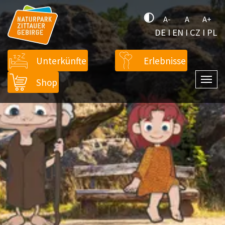
A-
A
A+
DE
I
EN
I
CZ
I
PL
Unterkünfte
Erlebnisse
Shop