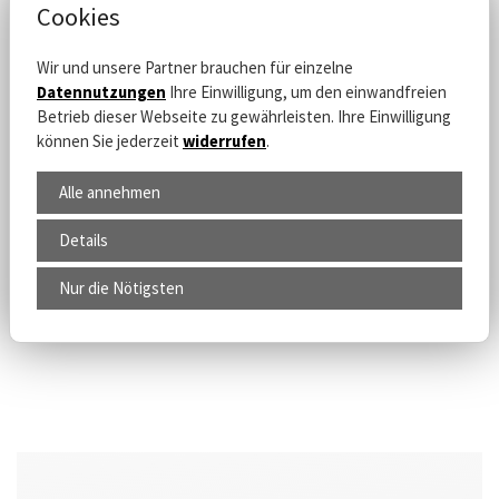
Cookies
Windmühle Seifhennersdorf e. V.
Sächsische Bildungs- und Begegnungsstätte
Wir und unsere Partner brauchen für einzelne
Neugersdorfer Straße 7
Datennutzungen
Ihre Einwilligung, um den einwandfreien
02782 Seifhennersdorf
Betrieb dieser Webseite zu gewährleisten. Ihre Einwilligung
📧 E-Mail:
horackova@windmuehle-seifhennersdorf.de
können Sie jederzeit
widerrufen
.
Alle annehmen
Details
Nur die Nötigsten