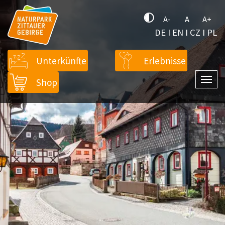
A-
A
A+
DE
I
EN
I
CZ
I
PL
Unterkünfte
Erlebnisse
Shop